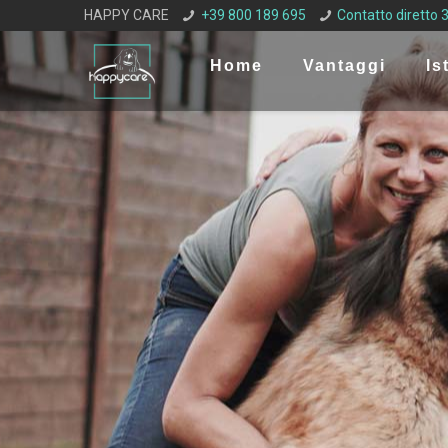
HAPPY CARE
+39 800 189 695
Contatto diretto
Home
Vantaggi
Is