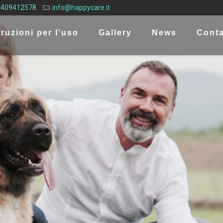
 3409412578
info@happycare.it
truzioni per l’uso
Gallery
News
Conta